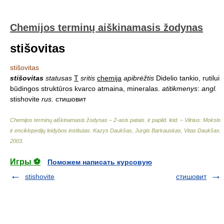
Chemijos terminų aiškinamasis žodynas
stišovitas
stišovitas
stišovitas
statusas
T
sritis
chemija
apibrėžtis
Didelio tankio, rutilui
būdingos struktūros kvarco atmaina, mineralas.
atitikmenys
:
angl.
stishovite
rus.
стишовит
Chemijos terminų aiškinamasis žodynas – 2-asis patais. ir papild. leid. – Vilnius: Mokslo
ir enciklopedijų leidybos institutas
.
Kazys Daukšas, Jurgis Barkauskas, Vitas Daukšas
.
2003
.
Игры ⚽
Поможем написать курсовую
stishovite
стишовит